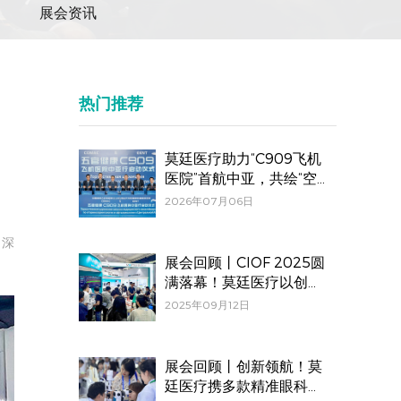
展会资讯
热门推荐
莫廷医疗助力“C909飞机
医院”首航中亚，共绘“空
中健康丝绸之路”睛彩答卷
2026年07月06日
，深
展会回顾丨CIOF 2025圆
满落幕！莫廷医疗以创新
之力助力视光行业“睛”彩
2025年09月12日
绽放
展会回顾丨创新领航！莫
廷医疗携多款精准眼科设