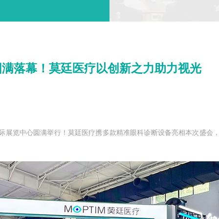
25圆满落幕！莫廷医疗以创新之力助力视光
国际展览中心圆满举行！莫廷医疗携多款精准眼科诊断设备亮相本次盛会